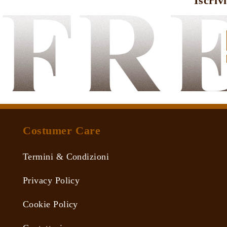
Iscriv
Le
opzioni
possono
essere
scelte
nella
pagina
del
prodotto
Costumer Care
Termini & Condizioni
Privacy Policy
Cookie Policy