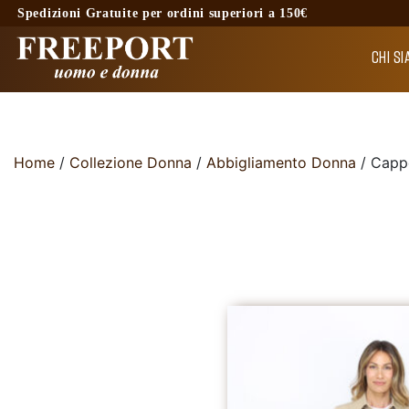
Skip
Spedizioni Gratuite per ordini superiori a 150€
to
content
CHI S
Home
/
Collezione Donna
/
Abbigliamento Donna
/ Capp