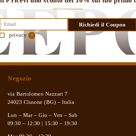
iti e ricevi uno sconto del
10
% sul tuo primo 
Le
opzioni
possono
essere
scelte
privacy
?
nella
pagina
del
prodotto
Negozio
via Bartolomeo Nazzari 7
24023 Clusone (BG) – Italia
Lun – Mar – Gio – Ven – Sab
09:30 – 12:30 | 15:30 – 19:30