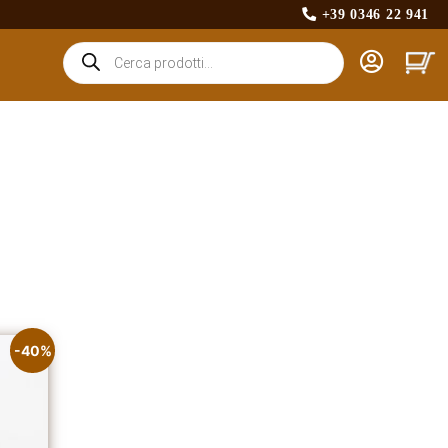
+39 0346 22 941
Products
search
-40%
×