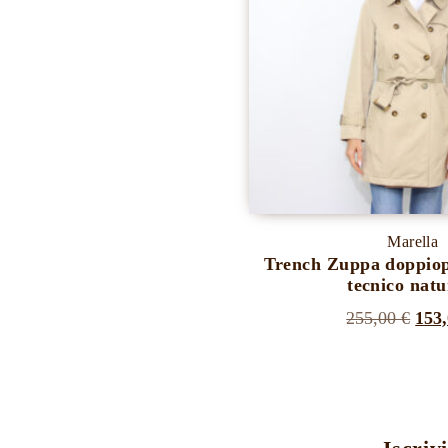
Marella
Trench Zuppa doppiope
tecnico natu
Il
255,00
€
153
Questo
prez
prodotto
orig
ha
era:
più
255,
varianti.