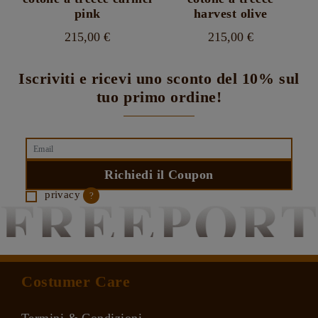
essere
possono
pink
harvest olive
scelte
essere
nella
scelte
215,00
€
215,00
€
pagina
nella
Questo
Questo
del
pagina
prodotto
prodotto
prodotto
del
Iscriviti e ricevi uno sconto del
10
% sul
ha
ha
prodotto
più
più
tuo primo ordine!
varianti.
varianti.
Le
Le
opzioni
opzioni
possono
possono
essere
essere
scelte
scelte
nella
nella
pagina
pagina
privacy
?
del
del
prodotto
prodotto
Costumer Care