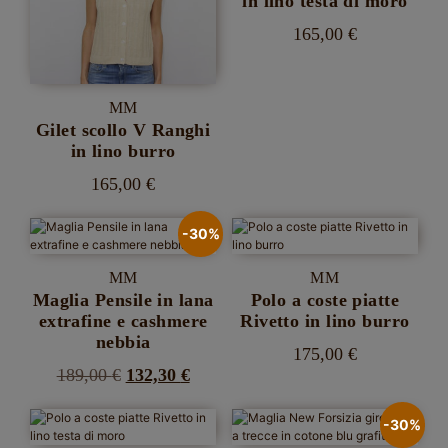
in lino testa di moro
essere
possono
scelte
essere
165,00
€
nella
scelte
Questo
pagina
nella
Ho letto e sono d'accordo con con la
Privacy Policy
prodotto
del
pagina
ha
prodotto
del
MM
Lo sconto non è cumulabile con altre promozioni ed è valido
più
prodotto
varianti.
Gilet scollo V Ranghi
solo per gli articoli a prezzo pieno.
Le
in lino burro
opzioni
possono
165,00
€
essere
Questo
scelte
prodotto
-30%
nella
ha
pagina
più
del
MM
MM
varianti.
prodotto
Le
Maglia Pensile in lana
Polo a coste piatte
opzioni
extrafine e cashmere
Rivetto in lino burro
possono
nebbia
essere
175,00
€
scelte
Il
Il
189,00
€
132,30
€
Questo
nella
prodotto
Questo
prezzo
prezzo
pagina
ha
prodotto
del
-30%
originale
attuale
più
ha
prodotto
varianti.