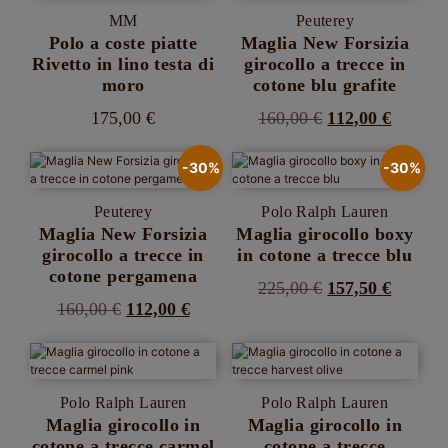
più
era:
è:
Le
MM
Peuterey
varianti.
189,00 €.
132,30 €.
opzioni
Le
Polo a coste piatte
Maglia New Forsizia
possono
opzioni
Rivetto in lino testa di
girocollo a trecce in
essere
possono
moro
cotone blu grafite
scelte
essere
nella
scelte
Il
Il
175,00
€
160,00
€
112,00
€
pagina
nella
Questo
Questo
prezzo
prezzo
del
pagina
prodotto
prodotto
prodotto
del
-30%
-30%
originale
attuale
ha
ha
prodotto
più
più
era:
è:
Peuterey
Polo Ralph Lauren
varianti.
varianti.
160,00 €.
112,00 
Le
Le
Maglia New Forsizia
Maglia girocollo boxy
opzioni
opzioni
girocollo a trecce in
in cotone a trecce blu
possono
possono
cotone pergamena
essere
essere
Il
Il
225,00
€
157,50
€
scelte
scelte
Il
Il
160,00
€
112,00
€
Questo
prezzo
prezzo
nella
nella
prodotto
Questo
prezzo
prezzo
pagina
pagina
originale
attuale
ha
prodotto
del
del
originale
attuale
più
era:
è:
ha
prodotto
prodotto
varianti.
più
era:
è:
225,00 €.
157,50 
Le
Polo Ralph Lauren
Polo Ralph Lauren
varianti.
160,00 €.
112,00 €.
opzioni
Le
Maglia girocollo in
Maglia girocollo in
possono
opzioni
cotone a trecce carmel
cotone a trecce