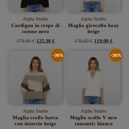
Alpha Studio
Alpha Studio
Cardigan in crepe di
Maglia girocollo boxy
cotone nero
beige
Il
Il
Il
Il
179,00
€
125,30
€
170,00
€
119,00
€
Questo
Questo
prezzo
prezzo
prezzo
prezzo
prodotto
prodotto
-30%
-30%
originale
attuale
originale
attuale
ha
ha
più
più
era:
è:
era:
è:
varianti.
varianti.
179,00 €.
125,30 €.
170,00 €.
119,00 
Le
Le
opzioni
opzioni
possono
possono
essere
essere
scelte
scelte
nella
nella
pagina
pagina
del
del
Alpha Studio
Alpha Studio
prodotto
prodotto
Maglia scollo barca
Maglia scollo V new
con intarsio beige
romantic bianco