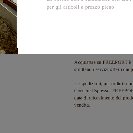
Informazioni aggiun
Ho letto e sono d'accordo con con la
Lo sconto non è cumulabile con altre
FREEPORT è rivenditore autoriz
per gli articoli a prezzo pieno.
L'autenticità degli articoli 
produttrici e distributrici, su tu
Acquistare su FREEPORT è fac
sfruttano i servizi offerti dai 
Le spedizioni, per ordini super
Corriere Espresso. FREEPORT of
data di reicevimento dei prod
vendita.