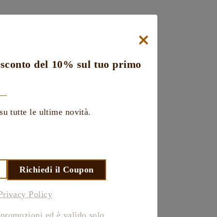
e.
e e 3% elastane.
×
 pesa 56Kg e indossa la tg 40.
o sconto del 10% sul tuo primo
su tutte le ultime novità.
iungi al carrello