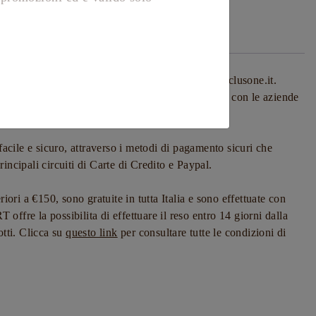
tive
Recensioni (0)
Privacy Policy
 promozioni ed è valido solo
zato di tutti i marchi presenti sul sito freeportclusone.it.
è garantita dal rapporto contrattuale tra FREEPORT con le aziende
tto il territorio Italiano.
ile e sicuro, attraverso i metodi di pagamento sicuri che
principali circuiti di Carte di Credito e Paypal.
iori a €150, sono gratuite in tutta Italia e sono effettuate con
fre la possibilita di effettuare il reso entro 14 giorni dalla
otti. Clicca su
questo link
per consultare tutte le condizioni di