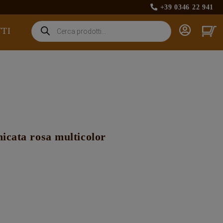
+39 0346 22 941
Products
TI
search
icata rosa multicolor
€.