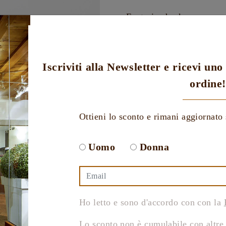
Fantasia check.
Tessuto in heavy popelin
A-line.
Composizione: 97% coton
La modella è alta 1,73cm,
Iscriviti alla Newsletter e ricevi un
taglia
ordine!
Ottieni lo sconto e rimani aggiornato 
Agg
Uomo
Donna