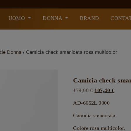
UOMO
DONNA
BRAND
CONTAT
cie Donna
/ Camicia check smanicata rosa multicolor
Camicia check sman
Il
Il
179,00
€
107,40
€
prezzo
prezzo
AD-6652L 9000
originale
attuale
era:
è:
Camicia smanicata.
179,00 €.
107,40 
Colore rosa multicolor.