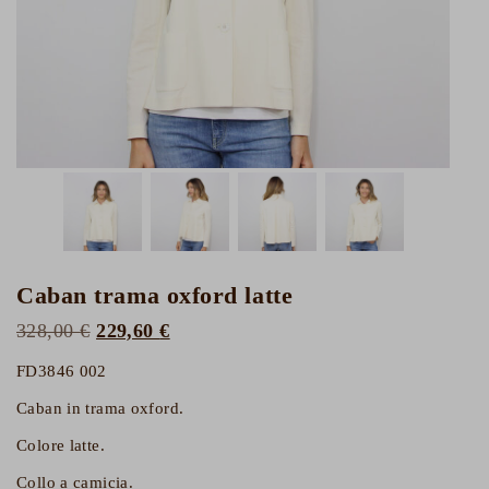
Caban trama oxford latte
Il
Il
328,00
€
229,60
€
prezzo
prezzo
FD3846 002
originale
attuale
×
Caban in trama oxford.
era:
è:
Colore latte.
328,00 €.
229,60 €.
Iscriviti alla Newsletter e ricevi uno sconto del
Collo a camicia.
10% sul tuo primo ordine!