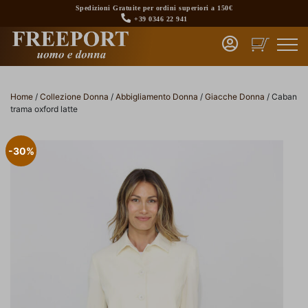
Skip
Spedizioni Gratuite per ordini superiori a 150€
to
+39 0346 22 941
content
Home
/
Collezione Donna
/
Abbigliamento Donna
/
Giacche Donna
/ Caban
trama oxford latte
-30%