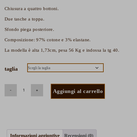
Chiusura a quattro bottoni.
Ottieni lo sconto e rimani aggiornato su tutte le ultime
Due tasche a toppa.
novità.
Sfondo piega posteriore.
Composizione: 97% cotone e 3% elastane.
Uomo
Donna
La modella è alta 1,73cm, pesa 56 Kg e indossa la tg 40.
taglia
Ho letto e sono d'accordo con con la
Privacy Policy
Aggiungi al carrello
Lo sconto non è cumulabile con altre promozioni ed è valido
solo per gli articoli a prezzo pieno.
Informazioni aggiuntive
Recensioni (0)