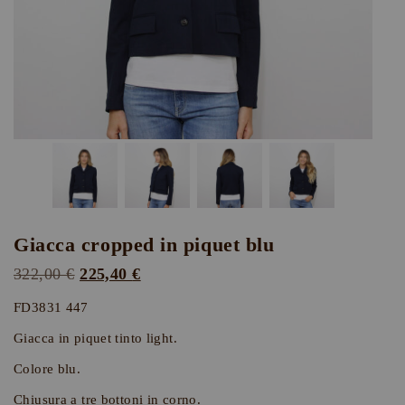
Giacca cropped in piquet blu
Il
Il
322,00
€
225,40
€
prezzo
prezzo
FD3831 447
originale
attuale
Giacca in piquet tinto light.
era:
è:
Colore blu.
322,00 €.
225,40 €.
Chiusura a tre bottoni in corno.