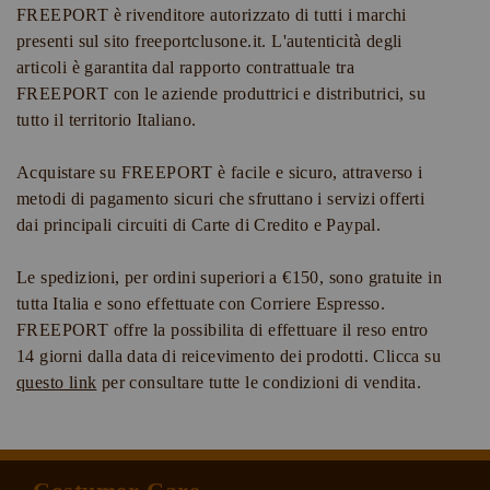
FREEPORT è rivenditore autorizzato di tutti i marchi
Lo sconto non è cumulabile con altre promozioni ed è valido
presenti sul sito freeportclusone.it. L'autenticità degli
solo per gli articoli a prezzo pieno.
articoli è garantita dal rapporto contrattuale tra
FREEPORT con le aziende produttrici e distributrici, su
tutto il territorio Italiano.
Acquistare su FREEPORT è facile e sicuro, attraverso i
metodi di pagamento sicuri che sfruttano i servizi offerti
dai principali circuiti di Carte di Credito e Paypal.
Le spedizioni, per ordini superiori a €150, sono gratuite in
tutta Italia e sono effettuate con Corriere Espresso.
FREEPORT offre la possibilita di effettuare il reso entro
14 giorni dalla data di reicevimento dei prodotti. Clicca su
questo link
per consultare tutte le condizioni di vendita.