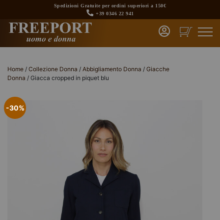
Skip
Spedizioni Gratuite per ordini superiori a 150€
to
+39 0346 22 941
content
Home
/
Collezione Donna
/
Abbigliamento Donna
/
Giacche
Donna
/ Giacca cropped in piquet blu
-30%