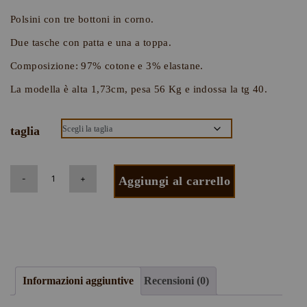
Polsini con tre bottoni in corno.
Due tasche con patta e una a toppa.
×
Composizione: 97% cotone e 3% elastane.
La modella è alta 1,73cm, pesa 56 Kg e indossa la tg 40.
Iscriviti alla Newsletter e ricevi uno sconto del
10% sul tuo primo ordine!
taglia
Ottieni lo sconto e rimani aggiornato su tutte le ultime
novità.
Aggiungi al carrello
Uomo
Donna
Informazioni aggiuntive
Recensioni (0)
Ho letto e sono d'accordo con con la
Privacy Policy